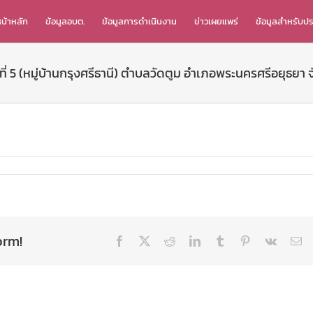
น้าหลัก
ข้อมูลอบต.
ข้อมูลการดำเนินงาน
ข่าวเผยแพร่
ข้อมูลสำหรับป
ี่ 5 (หมู่บ้านกรุงศรีธานี) ตำบลวัดตูม อำเภอพระนครศรีอยุธย
orm!
Facebook
X
Reddit
LinkedIn
Tumblr
Pinterest
Vk
Em