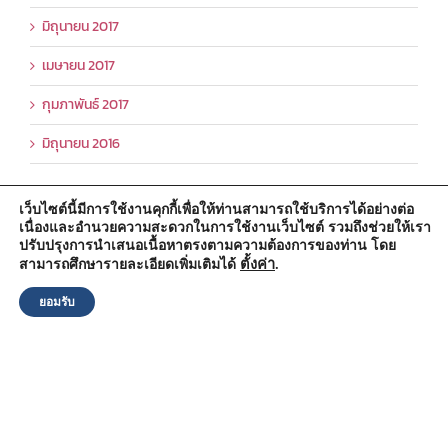
มิถุนายน 2017
เมษายน 2017
กุมภาพันธ์ 2017
มิถุนายน 2016
เว็บไซต์นี้มีการใช้งานคุกกี้เพื่อให้ท่านสามารถใช้บริการได้อย่างต่อ
เนื่องและอำนวยความสะดวกในการใช้งานเว็บไซต์ รวมถึงช่วยให้เรา
สำนักงานองค์การบริหารส่วนตำบลวัดตูม
ปรับปรุงการนำเสนอเนื้อหาตรงตามความต้องการของท่าน โดย
หมู่ที่ 5 ตำบลวัดตูม อำเภอพระนครศรีอยุธยา จังหวัดพระนครศรีอยุธยา
13000
ตั้งค่า
.
สามารถศึกษารายละเอียดเพิ่มเติมได้
โทรศัพท์ : 0-3570-4758
โทรสาร : 0-3570-4761
ยอมรับ
อีเมล์ :
pr-wattum@hotmail.com