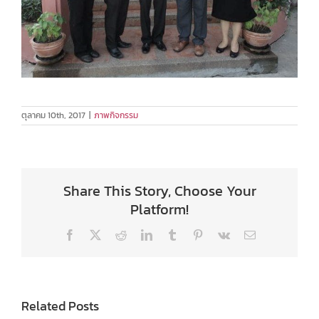
ตุลาคม 10th, 2017
|
ภาพกิจกรรม
Share This Story, Choose Your
Platform!
Facebook
X
Reddit
LinkedIn
Tumblr
Pinterest
Vk
Email
Related Posts