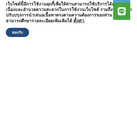
เว็บไซต์นี้มีการใช้งานคุกกี้เพื่อให้ท่านสามารถใช้บริการได้อย่างต่อ
เนื่องและอำนวยความสะดวกในการใช้งานเว็บไซต์ รวมถึงช่วยให้เรา
สำนักงานองค์การบริหารส่วนตำบลวัดตูม
ปรับปรุงการนำเสนอเนื้อหาตรงตามความต้องการของท่าน โดย
หมู่ที่ 5 ตำบลวัดตูม อำเภอพระนครศรีอยุธยา จังหวัดพระนครศรีอยุธยา
13000
ตั้งค่า
.
สามารถศึกษารายละเอียดเพิ่มเติมได้
โทรศัพท์ : 0-3570-4758
โทรสาร : 0-3570-4761
ยอมรับ
อีเมล์ :
pr-wattum@hotmail.com