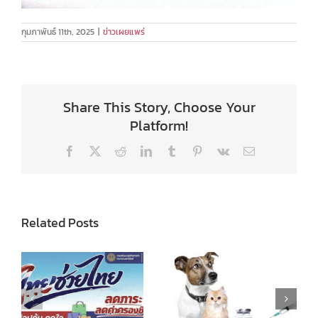
กุมภาพันธ์ 11th, 2025
|
ข่าวเผยแพร่
Share This Story, Choose Your
Platform!
Facebook
X
Reddit
LinkedIn
Tumblr
Pinterest
Vk
Email
Related Posts