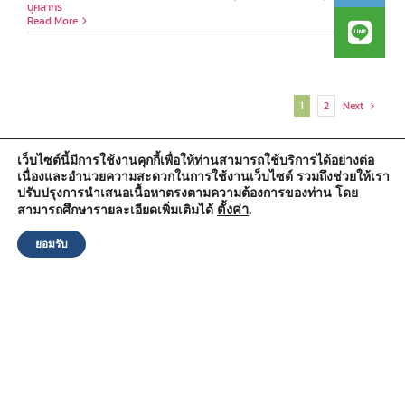
บุคลากร
Read More
1
2
Next
เว็บไซต์นี้มีการใช้งานคุกกี้เพื่อให้ท่านสามารถใช้บริการได้อย่างต่อ
เนื่องและอำนวยความสะดวกในการใช้งานเว็บไซต์ รวมถึงช่วยให้เรา
สำนักงานองค์การบริหารส่วนตำบลวัดตูม
ปรับปรุงการนำเสนอเนื้อหาตรงตามความต้องการของท่าน โดย
หมู่ที่ 5 ตำบลวัดตูม อำเภอพระนครศรีอยุธยา จังหวัดพระนครศรีอยุธยา
13000
ตั้งค่า
.
สามารถศึกษารายละเอียดเพิ่มเติมได้
โทรศัพท์ : 0-3570-4758
โทรสาร : 0-3570-4761
ยอมรับ
อีเมล์ :
pr-wattum@hotmail.com