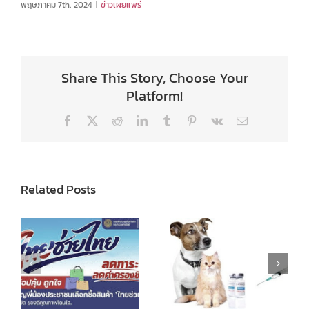
พฤษภาคม 7th, 2024
|
ข่าวเผยแพร่
Share This Story, Choose Your
Platform!
Facebook
X
Reddit
LinkedIn
Tumblr
Pinterest
Vk
Email
Related Posts