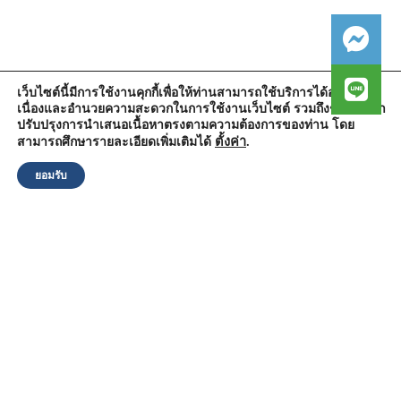
เว็บไซต์นี้มีการใช้งานคุกกี้เพื่อให้ท่านสามารถใช้บริการได้อย่างต่อ
เนื่องและอำนวยความสะดวกในการใช้งานเว็บไซต์ รวมถึงช่วยให้เรา
สำนักงานองค์การบริหารส่วนตำบลวัดตูม
ปรับปรุงการนำเสนอเนื้อหาตรงตามความต้องการของท่าน โดย
หมู่ที่ 5 ตำบลวัดตูม อำเภอพระนครศรีอยุธยา จังหวัดพระนครศรีอยุธยา
13000
ตั้งค่า
.
สามารถศึกษารายละเอียดเพิ่มเติมได้
โทรศัพท์ : 0-3570-4758
โทรสาร : 0-3570-4761
ยอมรับ
อีเมล์ :
pr-wattum@hotmail.com