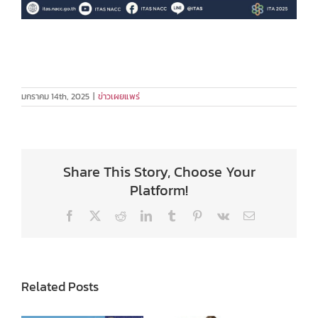
มกราคม 14th, 2025
|
ข่าวเผยแพร่
Share This Story, Choose Your
Platform!
Facebook
X
Reddit
LinkedIn
Tumblr
Pinterest
Vk
Email
Related Posts