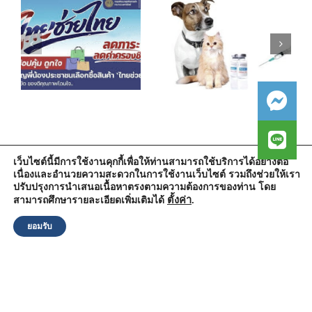
เว็บไซต์นี้มีการใช้งานคุกกี้เพื่อให้ท่านสามารถใช้บริการได้อย่างต่อ
เนื่องและอำนวยความสะดวกในการใช้งานเว็บไซต์ รวมถึงช่วยให้เรา
สำนักงานองค์การบริหารส่วนตำบลวัดตูม
ปรับปรุงการนำเสนอเนื้อหาตรงตามความต้องการของท่าน โดย
หมู่ที่ 5 ตำบลวัดตูม อำเภอพระนครศรีอยุธยา จังหวัดพระนครศรีอยุธยา
13000
ตั้งค่า
.
สามารถศึกษารายละเอียดเพิ่มเติมได้
โทรศัพท์ : 0-3570-4758
โทรสาร : 0-3570-4761
ยอมรับ
อีเมล์ :
pr-wattum@hotmail.com