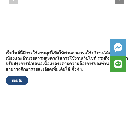
เว็บไซต์นี้มีการใช้งานคุกกี้เพื่อให้ท่านสามารถใช้บริการได้อย่างต่อ
เนื่องและอำนวยความสะดวกในการใช้งานเว็บไซต์ รวมถึงช่วยให้เรา
สำนักงานองค์การบริหารส่วนตำบลวัดตูม
ปรับปรุงการนำเสนอเนื้อหาตรงตามความต้องการของท่าน โดย
หมู่ที่ 5 ตำบลวัดตูม อำเภอพระนครศรีอยุธยา จังหวัดพระนครศรีอยุธยา
13000
ตั้งค่า
.
สามารถศึกษารายละเอียดเพิ่มเติมได้
โทรศัพท์ : 0-3570-4758
โทรสาร : 0-3570-4761
ยอมรับ
อีเมล์ :
pr-wattum@hotmail.com