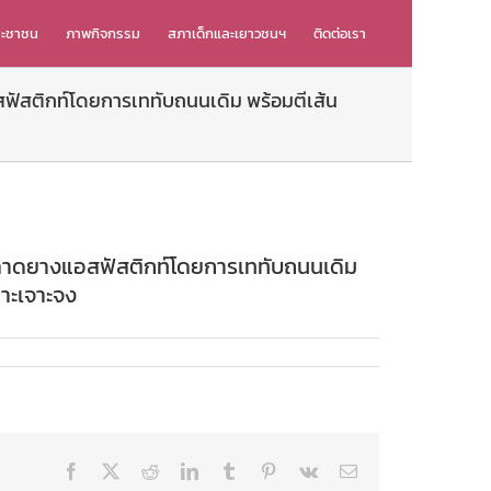
ระชาชน
ภาพกิจกรรม
สภาเด็กและเยาวชนฯ
ติดต่อเรา
ฟัสติกท์โดยการเททับถนนเดิม พร้อมตีเส้น
นลาดยางแอสฟัสติกท์โดยการเททับถนนเดิม
พาะเจาะจง
Facebook
X
Reddit
LinkedIn
Tumblr
Pinterest
Vk
Email