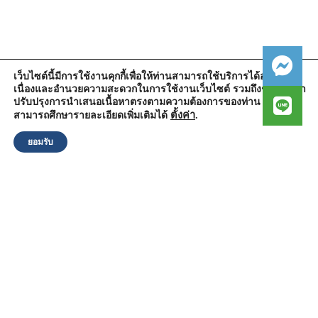
เว็บไซต์นี้มีการใช้งานคุกกี้เพื่อให้ท่านสามารถใช้บริการได้อย่างต่อ
เนื่องและอำนวยความสะดวกในการใช้งานเว็บไซต์ รวมถึงช่วยให้เรา
สำนักงานองค์การบริหารส่วนตำบลวัดตูม
ปรับปรุงการนำเสนอเนื้อหาตรงตามความต้องการของท่าน โดย
หมู่ที่ 5 ตำบลวัดตูม อำเภอพระนครศรีอยุธยา จังหวัดพระนครศรีอยุธยา
13000
ตั้งค่า
.
สามารถศึกษารายละเอียดเพิ่มเติมได้
โทรศัพท์ : 0-3570-4758
โทรสาร : 0-3570-4761
ยอมรับ
อีเมล์ :
pr-wattum@hotmail.com