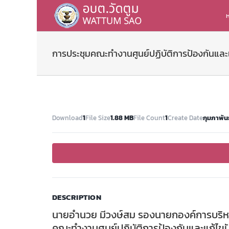
Skip
to
ห
content
การประชุมคณะทำงานศูนย์ปฏิบัติการป้องกันและแ
Download
1
File Size
1.88 MB
File Count
1
Create Date
กุมภาพันธ
DESCRIPTION
นายอำนวย มีวงษ์สม รองนายกองค์การบริห
คณะทำงานศูนย์ปฏิบัติการป้องกันและแก้ไขปัญ