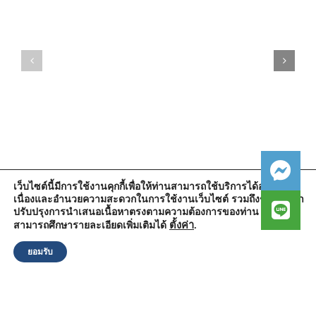
เว็บไซต์นี้มีการใช้งานคุกกี้เพื่อให้ท่านสามารถใช้บริการได้อย่างต่อ
เนื่องและอำนวยความสะดวกในการใช้งานเว็บไซต์ รวมถึงช่วยให้เรา
สำนักงานองค์การบริหารส่วนตำบลวัดตูม
ปรับปรุงการนำเสนอเนื้อหาตรงตามความต้องการของท่าน โดย
หมู่ที่ 5 ตำบลวัดตูม อำเภอพระนครศรีอยุธยา จังหวัดพระนครศรีอยุธยา
13000
ตั้งค่า
.
สามารถศึกษารายละเอียดเพิ่มเติมได้
โทรศัพท์ : 0-3570-4758
โทรสาร : 0-3570-4761
ยอมรับ
อีเมล์ :
pr-wattum@hotmail.com