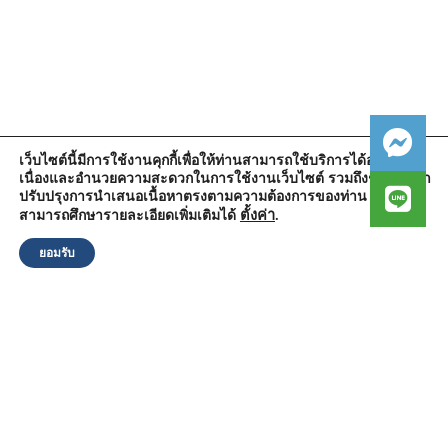
เว็บไซต์นี้มีการใช้งานคุกกี้เพื่อให้ท่านสามารถใช้บริการได้อย่างต่อ
เนื่องและอำนวยความสะดวกในการใช้งานเว็บไซต์ รวมถึงช่วยให้เรา
สำนักงานองค์การบริหารส่วนตำบลวัดตูม
ปรับปรุงการนำเสนอเนื้อหาตรงตามความต้องการของท่าน โดย
หมู่ที่ 5 ตำบลวัดตูม อำเภอพระนครศรีอยุธยา จังหวัดพระนครศรีอยุธยา
13000
ตั้งค่า
.
สามารถศึกษารายละเอียดเพิ่มเติมได้
โทรศัพท์ : 0-3570-4758
โทรสาร : 0-3570-4761
ยอมรับ
อีเมล์ :
pr-wattum@hotmail.com