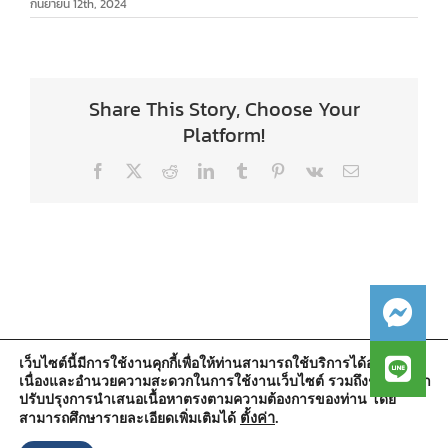
กันยายน 12th, 2024
Share This Story, Choose Your
Platform!
Facebook
X
Reddit
LinkedIn
Tumblr
Pinterest
Vk
Email
เว็บไซต์นี้มีการใช้งานคุกกี้เพื่อให้ท่านสามารถใช้บริการได้อย่างต่อ
เนื่องและอำนวยความสะดวกในการใช้งานเว็บไซต์ รวมถึงช่วยให้เรา
สำนักงานองค์การบริหารส่วนตำบลวัดตูม
ปรับปรุงการนำเสนอเนื้อหาตรงตามความต้องการของท่าน โดย
หมู่ที่ 5 ตำบลวัดตูม อำเภอพระนครศรีอยุธยา จังหวัดพระนครศรีอยุธยา
13000
ตั้งค่า
.
สามารถศึกษารายละเอียดเพิ่มเติมได้
โทรศัพท์ : 0-3570-4758