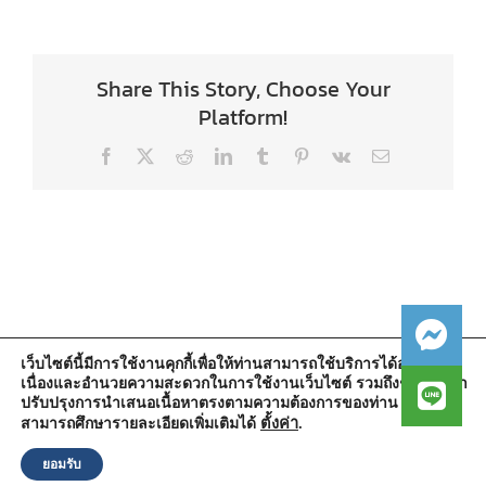
Share This Story, Choose Your
Platform!
Facebook
X
Reddit
LinkedIn
Tumblr
Pinterest
Vk
Email
เว็บไซต์นี้มีการใช้งานคุกกี้เพื่อให้ท่านสามารถใช้บริการได้อย่างต่อ
เนื่องและอำนวยความสะดวกในการใช้งานเว็บไซต์ รวมถึงช่วยให้เรา
สำนักงานองค์การบริหารส่วนตำบลวัดตูม
ปรับปรุงการนำเสนอเนื้อหาตรงตามความต้องการของท่าน โดย
หมู่ที่ 5 ตำบลวัดตูม อำเภอพระนครศรีอยุธยา จังหวัดพระนครศรีอยุธยา
13000
ตั้งค่า
.
สามารถศึกษารายละเอียดเพิ่มเติมได้
โทรศัพท์ : 0-3570-4758
โทรสาร : 0-3570-4761
ยอมรับ
อีเมล์ :
pr-wattum@hotmail.com