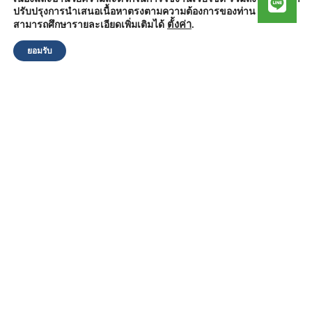
สำนักงานองค์การบริหารส่วนตำบลวัดตูม
ปรับปรุงการนำเสนอเนื้อหาตรงตามความต้องการของท่าน โดย
หมู่ที่ 5 ตำบลวัดตูม อำเภอพระนครศรีอยุธยา จังหวัดพระนครศรีอยุธยา
13000
ตั้งค่า
.
สามารถศึกษารายละเอียดเพิ่มเติมได้
โทรศัพท์ : 0-3570-4758
โทรสาร : 0-3570-4761
ยอมรับ
อีเมล์ :
pr-wattum@hotmail.com