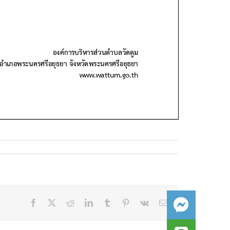
Facebook
X
Reddit
LinkedIn
Tumblr
Pinterest
Vk
Email