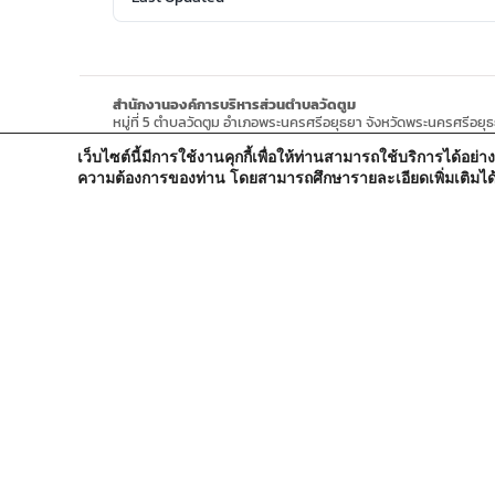
สำนักงานองค์การบริหารส่วนตำบลวัดตูม
หมู่ที่ 5 ตำบลวัดตูม อำเภอพระนครศรีอยุธยา จังหวัดพระนครศรีอยุ
โทรศัพท์ : 0-3570-4758
เว็บไซต์นี้มีการใช้งานคุกกี้เพื่อให้ท่านสามารถใช้บริการได
โทรสาร : 0-3570-4761
อีเมล์ :
pr-wattum@hotmail.com
ความต้องการของท่าน โดยสามารถศึกษารายละเอียดเพิ่มเติมได