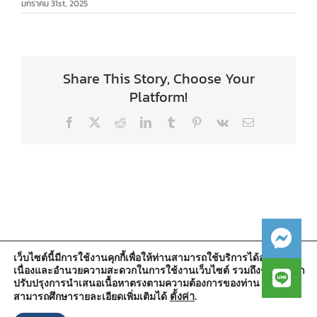
มกราคม 31st, 2025
Share This Story, Choose Your
Platform!
Facebook
X
Reddit
LinkedIn
Tumblr
Pinterest
Vk
Email
เว็บไซต์นี้มีการใช้งานคุกกี้เพื่อให้ท่านสามารถใช้บริการได้อย่างต่อ
เนื่องและอำนวยความสะดวกในการใช้งานเว็บไซต์ รวมถึงช่วยให้เรา
สำนักงานองค์การบริหารส่วนตำบลวัดตูม
ปรับปรุงการนำเสนอเนื้อหาตรงตามความต้องการของท่าน โดย
หมู่ที่ 5 ตำบลวัดตูม อำเภอพระนครศรีอยุธยา จังหวัดพระนครศรีอยุธยา
13000
ตั้งค่า
.
สามารถศึกษารายละเอียดเพิ่มเติมได้
โทรศัพท์ : 0-3570-4758