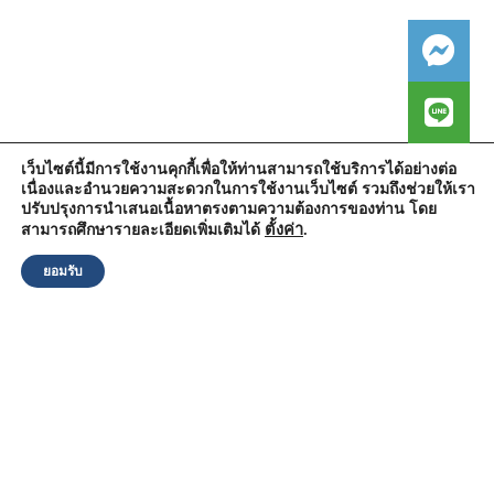
เว็บไซต์นี้มีการใช้งานคุกกี้เพื่อให้ท่านสามารถใช้บริการได้อย่างต่อ
เนื่องและอำนวยความสะดวกในการใช้งานเว็บไซต์ รวมถึงช่วยให้เรา
สำนักงานองค์การบริหารส่วนตำบลวัดตูม
ปรับปรุงการนำเสนอเนื้อหาตรงตามความต้องการของท่าน โดย
หมู่ที่ 5 ตำบลวัดตูม อำเภอพระนครศรีอยุธยา จังหวัดพระนครศรีอยุธยา
13000
ตั้งค่า
.
สามารถศึกษารายละเอียดเพิ่มเติมได้
โทรศัพท์ : 0-3570-4758
โทรสาร : 0-3570-4761
ยอมรับ
อีเมล์ :
pr-wattum@hotmail.com