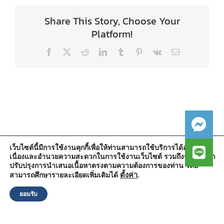
Share This Story, Choose Your
Platform!
Facebook
X
Reddit
LinkedIn
Tumblr
Pinterest
Vk
Email
เว็บไซต์นี้มีการใช้งานคุกกี้เพื่อให้ท่านสามารถใช้บริการได้อย่างต่อ
เนื่องและอำนวยความสะดวกในการใช้งานเว็บไซต์ รวมถึงช่วยให้เรา
สำนักงานองค์การบริหารส่วนตำบลวัดตูม
ปรับปรุงการนำเสนอเนื้อหาตรงตามความต้องการของท่าน โดย
หมู่ที่ 5 ตำบลวัดตูม อำเภอพระนครศรีอยุธยา จังหวัดพระนครศรีอยุธยา
13000
ตั้งค่า
.
สามารถศึกษารายละเอียดเพิ่มเติมได้
โทรศัพท์ : 0-3570-4758
โทรสาร : 0-3570-4761
ยอมรับ
อีเมล์ :
pr-wattum@hotmail.com