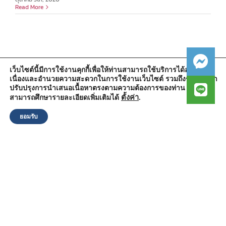
Read More
เว็บไซต์นี้มีการใช้งานคุกกี้เพื่อให้ท่านสามารถใช้บริการได้อย่างต่อ
เนื่องและอำนวยความสะดวกในการใช้งานเว็บไซต์ รวมถึงช่วยให้เรา
สำนักงานองค์การบริหารส่วนตำบลวัดตูม
ปรับปรุงการนำเสนอเนื้อหาตรงตามความต้องการของท่าน โดย
หมู่ที่ 5 ตำบลวัดตูม อำเภอพระนครศรีอยุธยา จังหวัดพระนครศรีอยุธยา
13000
ตั้งค่า
.
สามารถศึกษารายละเอียดเพิ่มเติมได้
โทรศัพท์ : 0-3570-4758
โทรสาร : 0-3570-4761
ยอมรับ
อีเมล์ :
pr-wattum@hotmail.com