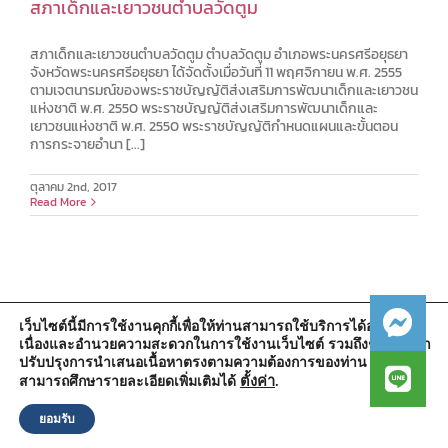
สภาเด็กและเยาวชนตำบลวัดตูม
สภาเด็กและเยาวชนตำบลวัดตูม ตำบลวัดตูม อำเภอพระนครศรีอยุธยา
จังหวัดพระนครศรีอยุธยา ได้จัดตั้งเมื่อวันที่ 11 พฤศจิกายน พ.ศ. 2555
ตามเจตนารมณ์ของพระราชบัญญัติส่งเสริมการพัฒนาเด็กและเยาวชน
แห่งชาติ พ.ศ. 2550 พระราชบัญญัติส่งเสริมการพัฒนาเด็กและ
เยาวชนแห่งชาติ พ.ศ. 2550 พระราชบัญญัติกำหนดแผนและขั้นตอน
การกระจายอำนา [...]
ตุลาคม 2nd, 2017
Read More
เว็บไซต์นี้มีการใช้งานคุกกี้เพื่อให้ท่านสามารถใช้บริการได้อย่างต่อ
เนื่องและอำนวยความสะดวกในการใช้งานเว็บไซต์ รวมถึงช่วยให้เรา
สำนักงานองค์การบริหารส่วนตำบลวัดตูม
ปรับปรุงการนำเสนอเนื้อหาตรงตามความต้องการของท่าน โดย
หมู่ที่ 5 ตำบลวัดตูม อำเภอพระนครศรีอยุธยา จังหวัดพระนครศรีอยุธยา
13000
ตั้งค่า
.
สามารถศึกษารายละเอียดเพิ่มเติมได้
โทรศัพท์ : 0-3570-4758
โทรสาร : 0-3570-4761
ยอมรับ
อีเมล์ :
pr-wattum@hotmail.com