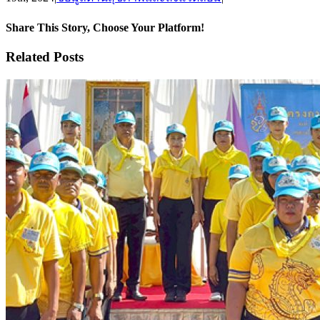
Share This Story, Choose Your Platform!
Facebook
X
Reddit
LinkedIn
Tumblr
Pinterest
Vk
Email
Related Posts