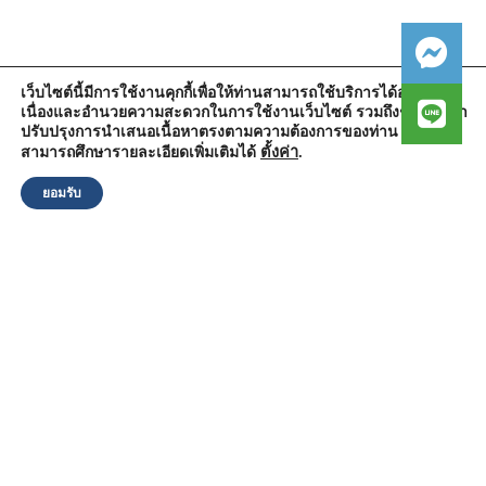
เว็บไซต์นี้มีการใช้งานคุกกี้เพื่อให้ท่านสามารถใช้บริการได้อย่างต่อ
เนื่องและอำนวยความสะดวกในการใช้งานเว็บไซต์ รวมถึงช่วยให้เรา
สำนักงานองค์การบริหารส่วนตำบลวัดตูม
ปรับปรุงการนำเสนอเนื้อหาตรงตามความต้องการของท่าน โดย
หมู่ที่ 5 ตำบลวัดตูม อำเภอพระนครศรีอยุธยา จังหวัดพระนครศรีอยุธยา
13000
ตั้งค่า
.
สามารถศึกษารายละเอียดเพิ่มเติมได้
โทรศัพท์ : 0-3570-4758
โทรสาร : 0-3570-4761
ยอมรับ
อีเมล์ :
pr-wattum@hotmail.com