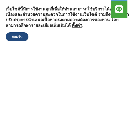
เว็บไซต์นี้มีการใช้งานคุกกี้เพื่อให้ท่านสามารถใช้บริการได้อย่างต่อ
เนื่องและอำนวยความสะดวกในการใช้งานเว็บไซต์ รวมถึงช่วยให้เรา
สำนักงานองค์การบริหารส่วนตำบลวัดตูม
ปรับปรุงการนำเสนอเนื้อหาตรงตามความต้องการของท่าน โดย
หมู่ที่ 5 ตำบลวัดตูม อำเภอพระนครศรีอยุธยา จังหวัดพระนครศรีอยุธยา
13000
ตั้งค่า
.
สามารถศึกษารายละเอียดเพิ่มเติมได้
โทรศัพท์ : 0-3570-4758
โทรสาร : 0-3570-4761
ยอมรับ
อีเมล์ :
pr-wattum@hotmail.com