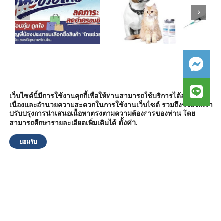
เว็บไซต์นี้มีการใช้งานคุกกี้เพื่อให้ท่านสามารถใช้บริการได้อย่างต่อ
เนื่องและอำนวยความสะดวกในการใช้งานเว็บไซต์ รวมถึงช่วยให้เรา
สำนักงานองค์การบริหารส่วนตำบลวัดตูม
ปรับปรุงการนำเสนอเนื้อหาตรงตามความต้องการของท่าน โดย
หมู่ที่ 5 ตำบลวัดตูม อำเภอพระนครศรีอยุธยา จังหวัดพระนครศรีอยุธยา
13000
ตั้งค่า
.
สามารถศึกษารายละเอียดเพิ่มเติมได้
โทรศัพท์ : 0-3570-4758
โทรสาร : 0-3570-4761
ยอมรับ
อีเมล์ :
pr-wattum@hotmail.com