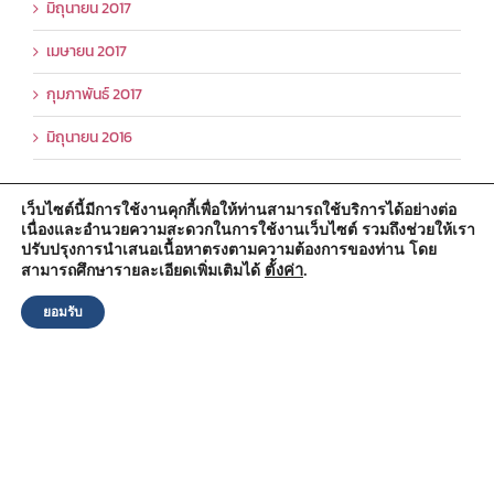
มิถุนายน 2017
เมษายน 2017
กุมภาพันธ์ 2017
มิถุนายน 2016
เว็บไซต์นี้มีการใช้งานคุกกี้เพื่อให้ท่านสามารถใช้บริการได้อย่างต่อ
เนื่องและอำนวยความสะดวกในการใช้งานเว็บไซต์ รวมถึงช่วยให้เรา
สำนักงานองค์การบริหารส่วนตำบลวัดตูม
ปรับปรุงการนำเสนอเนื้อหาตรงตามความต้องการของท่าน โดย
หมู่ที่ 5 ตำบลวัดตูม อำเภอพระนครศรีอยุธยา จังหวัดพระนครศรีอยุธยา
13000
ตั้งค่า
.
สามารถศึกษารายละเอียดเพิ่มเติมได้
โทรศัพท์ : 0-3570-4758
โทรสาร : 0-3570-4761
ยอมรับ
อีเมล์ :
pr-wattum@hotmail.com