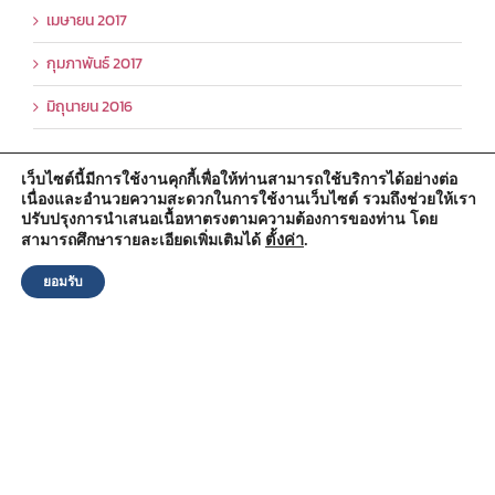
เมษายน 2017
กุมภาพันธ์ 2017
มิถุนายน 2016
เว็บไซต์นี้มีการใช้งานคุกกี้เพื่อให้ท่านสามารถใช้บริการได้อย่างต่อ
เนื่องและอำนวยความสะดวกในการใช้งานเว็บไซต์ รวมถึงช่วยให้เรา
สำนักงานองค์การบริหารส่วนตำบลวัดตูม
ปรับปรุงการนำเสนอเนื้อหาตรงตามความต้องการของท่าน โดย
หมู่ที่ 5 ตำบลวัดตูม อำเภอพระนครศรีอยุธยา จังหวัดพระนครศรีอยุธยา
13000
ตั้งค่า
.
สามารถศึกษารายละเอียดเพิ่มเติมได้
โทรศัพท์ : 0-3570-4758
โทรสาร : 0-3570-4761
ยอมรับ
อีเมล์ :
pr-wattum@hotmail.com