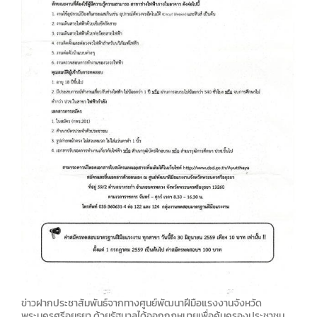
ข่าวฝากประชาสัมพันธ์จากทางศูนย์พัฒนาฝีมือแรงงานจังหวัด
พระนครศรีอยุธยา ด้วยรัฐบาลได้ออกกฎหมายเพื่อคุ้มครองประชาชน