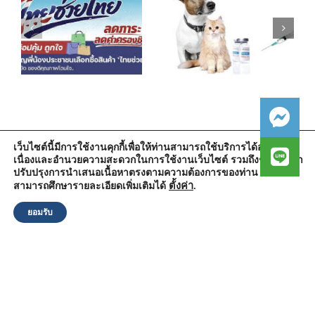
เว็บไซต์นี้มีการใช้งานคุกกี้เพื่อให้ท่านสามารถใช้บริการได้อย่างต่อ
เนื่องและอำนวยความสะดวกในการใช้งานเว็บไซต์ รวมถึงช่วยให้เรา
สำนักงานองค์การบริหารส่วนตำบลวัดตูม
ปรับปรุงการนำเสนอเนื้อหาตรงตามความต้องการของท่าน โดย
หมู่ที่ 5 ตำบลวัดตูม อำเภอพระนครศรีอยุธยา จังหวัดพระนครศรีอยุธยา
13000
ตั้งค่า
.
สามารถศึกษารายละเอียดเพิ่มเติมได้
โทรศัพท์ : 0-3570-4758
โทรสาร : 0-3570-4761
ยอมรับ
อีเมล์ :
pr-wattum@hotmail.com