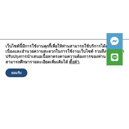
เว็บไซต์นี้มีการใช้งานคุกกี้เพื่อให้ท่านสามารถใช้บริการได้อย่างต่อ
เนื่องและอำนวยความสะดวกในการใช้งานเว็บไซต์ รวมถึงช่วยให้เรา
สำนักงานองค์การบริหารส่วนตำบลวัดตูม
ปรับปรุงการนำเสนอเนื้อหาตรงตามความต้องการของท่าน โดย
หมู่ที่ 5 ตำบลวัดตูม อำเภอพระนครศรีอยุธยา จังหวัดพระนครศรีอยุธยา
13000
ตั้งค่า
.
สามารถศึกษารายละเอียดเพิ่มเติมได้
โทรศัพท์ : 0-3570-4758
โทรสาร : 0-3570-4761
ยอมรับ
อีเมล์ :
pr-wattum@hotmail.com