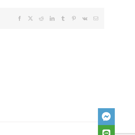
Facebook
X
Reddit
LinkedIn
Tumblr
Pinterest
Vk
Email