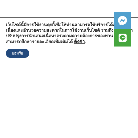
เว็บไซต์นี้มีการใช้งานคุกกี้เพื่อให้ท่านสามารถใช้บริการได้อย่างต่อ
เนื่องและอำนวยความสะดวกในการใช้งานเว็บไซต์ รวมถึงช่วยให้เรา
สำนักงานองค์การบริหารส่วนตำบลวัดตูม
ปรับปรุงการนำเสนอเนื้อหาตรงตามความต้องการของท่าน โดย
หมู่ที่ 5 ตำบลวัดตูม อำเภอพระนครศรีอยุธยา จังหวัดพระนครศรีอยุธยา
13000
ตั้งค่า
.
สามารถศึกษารายละเอียดเพิ่มเติมได้
โทรศัพท์ : 0-3570-4758
โทรสาร : 0-3570-4761
ยอมรับ
อีเมล์ :
pr-wattum@hotmail.com