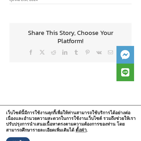
Share This Story, Choose Your
Platform!
Facebook
X
Reddit
LinkedIn
Tumblr
Pinterest
Vk
Email
เว็บไซต์นี้มีการใช้งานคุกกี้เพื่อให้ท่านสามารถใช้บริการได้อย่างต่อ
เนื่องและอำนวยความสะดวกในการใช้งานเว็บไซต์ รวมถึงช่วยให้เรา
สำนักงานองค์การบริหารส่วนตำบลวัดตูม
ปรับปรุงการนำเสนอเนื้อหาตรงตามความต้องการของท่าน โดย
หมู่ที่ 5 ตำบลวัดตูม อำเภอพระนครศรีอยุธยา จังหวัดพระนครศรีอยุธยา
13000
ตั้งค่า
.
สามารถศึกษารายละเอียดเพิ่มเติมได้
โทรศัพท์ : 0-3570-4758
โทรสาร : 0-3570-4761