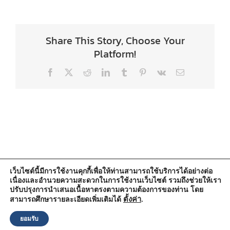
Share This Story, Choose Your
Platform!
Facebook
X
Reddit
LinkedIn
Tumblr
Pinterest
Vk
Email
เว็บไซต์นี้มีการใช้งานคุกกี้เพื่อให้ท่านสามารถใช้บริการได้อย่างต่อ
เนื่องและอำนวยความสะดวกในการใช้งานเว็บไซต์ รวมถึงช่วยให้เรา
สำนักงานองค์การบริหารส่วนตำบลวัดตูม
ปรับปรุงการนำเสนอเนื้อหาตรงตามความต้องการของท่าน โดย
หมู่ที่ 5 ตำบลวัดตูม อำเภอพระนครศรีอยุธยา จังหวัดพระนครศรีอยุธยา
13000
ตั้งค่า
.
สามารถศึกษารายละเอียดเพิ่มเติมได้
โทรศัพท์ : 0-3570-4758
โทรสาร : 0-3570-4761
ยอมรับ
อีเมล์ :
pr-wattum@hotmail.com