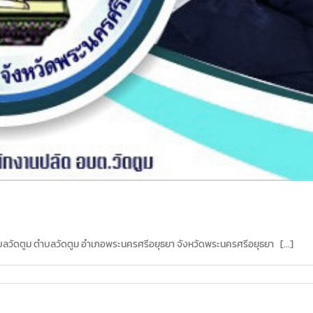
ลวัดตูม ตำบลวัดตูม อำเภอพระนครศรีอยุธยา จังหวัดพระนครศรีอยุธยา [...]