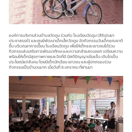
องค์การบริหารส่วนตำบลวัดตูม ร่วมกับ โรงเรียนวัดตูม (สิริปุณยา
ประชาสรรค์) และศููนย์พัฒนาเด็กเล็กวัดตูม จัดกิจกรรมวันเด็กแห่งชาติ
ขึ้น บริเวณอาคารเรียน โรงเรียนวัดตูม เพื่อให้เด็กและเยาวชนได้ร่วม
กิจกรรมส่งเสริมการพัฒนาทักษะและความกล้าแสดงออก เตรียมความ
พร้อมให้เด็กมีสุขภาพกายและจิตที่ดี มีสติปัญญาเข้มแข็ง เติบโตเป็น
ประโยชน์แก่สังคม โดยมีเด็กนักเรียน เยาวชน และผู้ปกครองร่วม
กิจกรรมเป็นจำนวนมาก เมื่อวันที่ 8 มกราคม ที่ผ่านมา