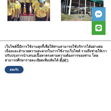
เว็บไซต์นี้มีการใช้งานคุกกี้เพื่อให้ท่านสามารถใช้บริการได้อย่างต่อ
เนื่องและอำนวยความสะดวกในการใช้งานเว็บไซต์ รวมถึงช่วยให้เรา
สำนักงานองค์การบริหารส่วนตำบลวัดตูม
ปรับปรุงการนำเสนอเนื้อหาตรงตามความต้องการของท่าน โดย
หมู่ที่ 5 ตำบลวัดตูม อำเภอพระนครศรีอยุธยา จังหวัดพระนครศรีอยุธยา
13000
ตั้งค่า
.
สามารถศึกษารายละเอียดเพิ่มเติมได้
โทรศัพท์ : 0-3570-4758
โทรสาร : 0-3570-4761
ยอมรับ
อีเมล์ :
pr-wattum@hotmail.com