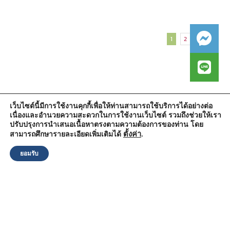
1
2
Next
เว็บไซต์นี้มีการใช้งานคุกกี้เพื่อให้ท่านสามารถใช้บริการได้อย่างต่อ
เนื่องและอำนวยความสะดวกในการใช้งานเว็บไซต์ รวมถึงช่วยให้เรา
สำนักงานองค์การบริหารส่วนตำบลวัดตูม
ปรับปรุงการนำเสนอเนื้อหาตรงตามความต้องการของท่าน โดย
หมู่ที่ 5 ตำบลวัดตูม อำเภอพระนครศรีอยุธยา จังหวัดพระนครศรีอยุธยา
13000
ตั้งค่า
.
สามารถศึกษารายละเอียดเพิ่มเติมได้
โทรศัพท์ : 0-3570-4758
โทรสาร : 0-3570-4761
ยอมรับ
อีเมล์ :
pr-wattum@hotmail.com